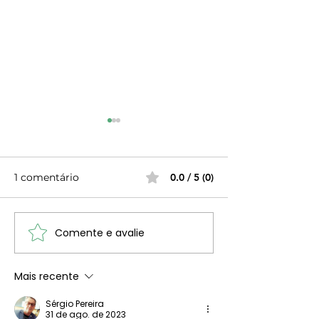
1 comentário
0.0 / 5 (0)
Comente e avalie
Visita Cultural ao
Passeio Pedest
Jardim Botânico
Companhia da
Tropical em 22 de
Lezírias
Mais recente
março de 2026
Sérgio Pereira
31 de ago. de 2023