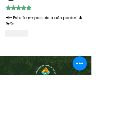
Avaliado com 5 de 5 estrelas.
📢- Este é um passeio a não perder! 🌲
🐎🦆
Curtir
Junte-se à SPN
Atividades, terapias, eventos e
uma comunidade que o inspira
a viver melhor.
NEWSLETTER