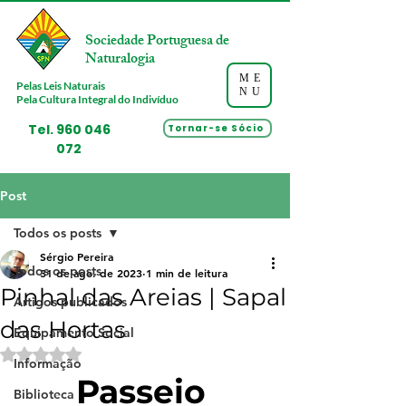
Sociedade Portuguesa de
Naturalogia
ME
Pelas Leis Naturais
NU
Pela Cultura Integral do Indivíduo
Tel.
960 046
Tornar-se Sócio
072
Post
Todos os posts
Sérgio Pereira
Todos os posts
31 de ago. de 2023
1 min de leitura
Pinhal das Areias | Sapal
Artigos publicados
das Hortas
Equipamento Social
Avaliado com NaN de 5 estrelas.
Informação
Passeio 
Biblioteca