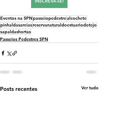
INSCREVA-SE!
Eventos na SPN
passeiopedestre
alcochete
pinhaldasareias
reservanaturaldoestuariodotejo
sapaldashortas
Passeios Pedestres SPN
Ver tudo
Posts recentes