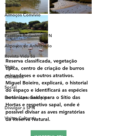
Terapias
Almoços Convívio
Fitologia
Passeios Pedestres SPN
Almoços de Aniversário
Revista Vida Sã
Reserva classificada, vegetação 
Yoga
típica, centro de criação de burros 
mirandeses e outros atrativos. 
Obituário
Miguel Boieiro, explicará, o historial 
Social
do espaço e identificará as espécies 
botânicas. Saída para o Sítio das 
Livros - Apresentações
Hortas e respetivo sapal, onde é 
Divulgar a SPN
possível divisar as aves migratórias 
Visitas Culturais
da Reserva Natural.