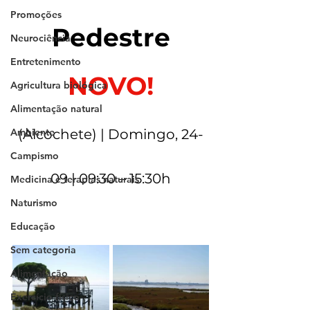
Promoções
Pedestre
Neurociência
Entretenimento
NOVO!
Agricultura biológica
Alimentação natural
Ambiente
(Alcochete) | Domingo, 24-
Campismo
09 | 09:30 – 15:30h
Medicina e terapias naturais
Naturismo
Educação
Sem categoria
Alimentação
Exercício físico