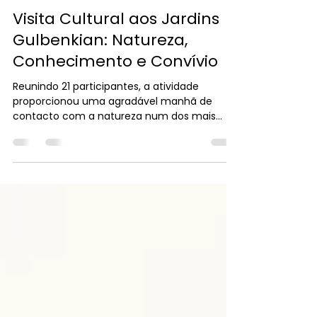
Sérgio Pereira
20 de jun.
1 min de leitura
Visitas Culturais
Visita Cultural aos Jardins
Gulbenkian: Natureza,
Conhecimento e Convívio
Reunindo 21 participantes, a atividade
proporcionou uma agradável manhã de
contacto com a natureza num dos mais
emblemáticos espaços verdes da cidade.
Concebidos como um verdadeiro refúgio
urbano, os Jardins Gulbenkian oferecem um
raro equilíbrio entre paisagem,
biodiversidade, arquitetura e arte,
convidando à contemplação e ao bem-
estar.