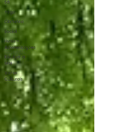
Sã
Yoga
Obituário
Social
Livros -
Apresentações
Divulgar a
SPN
Visitas
Culturais