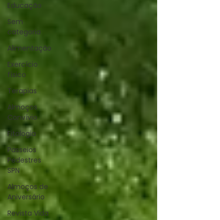
Educação
Sem
categoria
Alimentação
Exercício
físico
Terapias
Almoços
Convívio
Fitologia
Passeios
Pedestres
SPN
Almoços de
Aniversário
Revista Vida