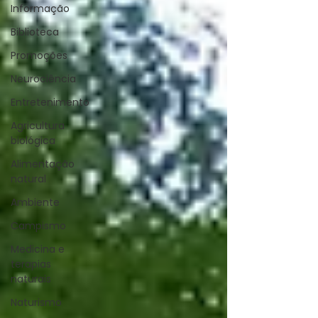
Informação
Biblioteca
Promoções
Neurociência
Entretenimento
Agricultura
biológica
Alimentação
natural
Ambiente
Campismo
Medicina e
terapias
naturais
Naturismo