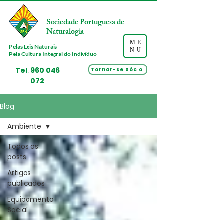
Sociedade Portuguesa de
Naturalogia
ME
Pelas Leis Naturais
NU
Pela Cultura Integral do Indivíduo
Tel.
960 046
Tornar-se Sócio
072
Blog
Ambiente
Todos os
posts
Artigos
publicados
Equipamento
Social