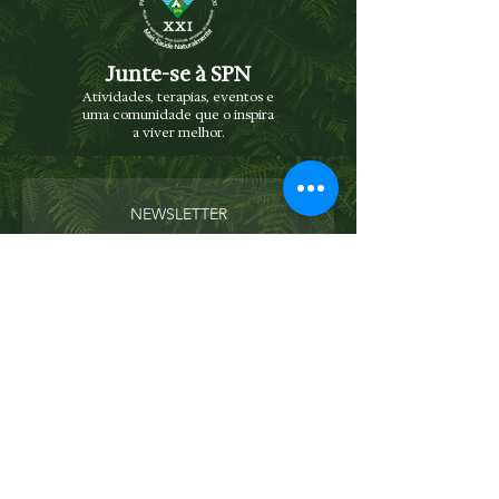
Junte-se à SPN
Atividades, terapias, eventos e
uma comunidade que o inspira
a viver melhor.
NEWSLETTER
Receba novidades e eventos diretamente
no seu e-mail
Enviar
Concordo com os termos e condições
Ver
termos de uso