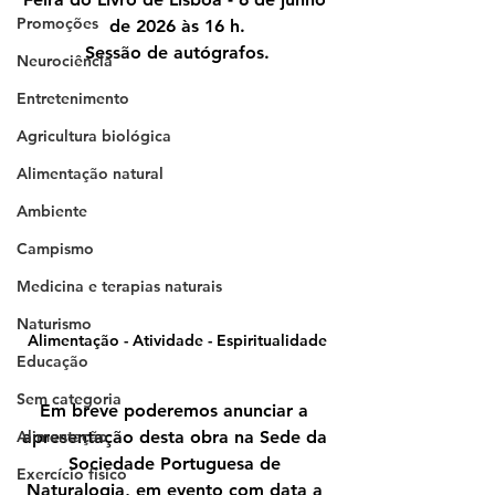
Promoções
de 2026 às 16 h.
Sessão de autógrafos.
Neurociência
Entretenimento
Agricultura biológica
Alimentação natural
Ambiente
Campismo
Medicina e terapias naturais
Naturismo
Alimentação - Atividade - Espiritualidade
Educação
Sem categoria
Em breve poderemos anunciar a 
Alimentação
apresentação desta obra na Sede da 
Sociedade Portuguesa de 
Exercício físico
Naturalogia, em evento com data a 