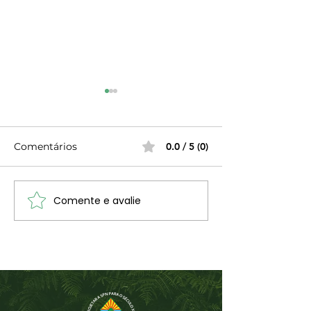
Comentários
0.0 / 5 (0)
Comente e avalie
Miguel Boieiro Convida
As terapias na
ganham popul
e a tendência 
recente