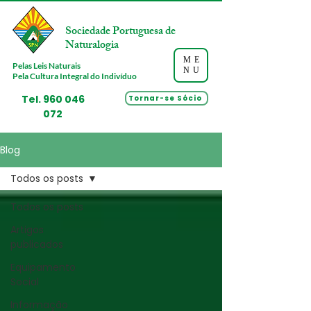
Sociedade Portuguesa de
Naturalogia
ME
Pelas Leis Naturais
NU
Pela Cultura Integral do Indivíduo
Tel.
960 046
Tornar-se Sócio
072
Blog
Todos os posts
Todos os posts
Artigos
publicados
Equipamento
Social
Informação