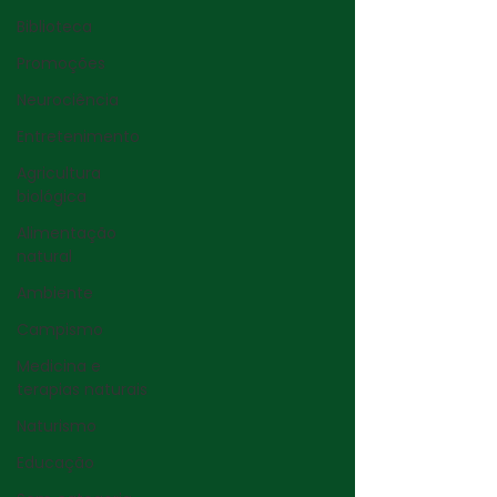
Biblioteca
Promoções
Neurociência
Entretenimento
Agricultura
biológica
Alimentação
natural
Ambiente
Campismo
Medicina e
terapias naturais
Naturismo
Educação