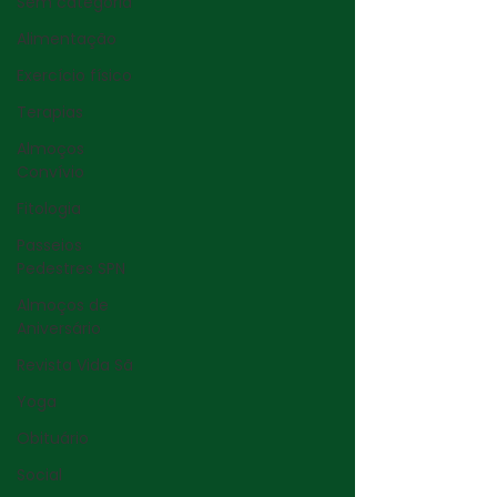
Sem categoria
Alimentação
Exercício físico
Terapias
Almoços
Convívio
Fitologia
Passeios
Pedestres SPN
Almoços de
Aniversário
Revista Vida Sã
Yoga
Obituário
Social