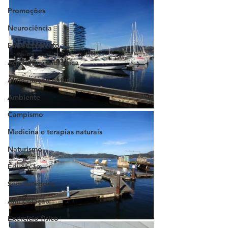
Promoções
Neurociência
Entretenimento
Agricultura biológica
Alimentação natural
Ambiente
Campismo
Medicina e terapias naturais
Naturismo
Educação
Sem categoria
Alimentação
Exercício físico