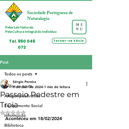
Sociedade Portuguesa de
Naturalogia
ME
Pelas Leis Naturais
NU
Pela Cultura Integral do Indivíduo
Tel.
960 046
Tornar-se Sócio
072
Post
Todos os posts
Sérgio Pereira
Todos os posts
1 de mar. de 2024
1 min de leitura
Passeio Pedestre em
Artigos publicados
Troia
Equipamento Social
Avaliado com NaN de 5 estrelas.
Informação
Aconteceu em 
18/02/2024
Biblioteca