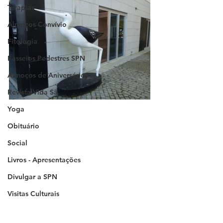
Terapias
Almoços Convívio
Fitologia
Passeios Pedestres SPN
Almoços de Aniversário
Revista Vida Sã
Yoga
Obituário
Social
Livros - Apresentações
Divulgar a SPN
Visitas Culturais