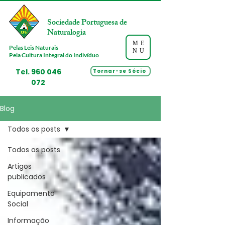
Sociedade Portuguesa de
Naturalogia
ME
Pelas Leis Naturais
NU
Pela Cultura Integral do Indivíduo
Tel.
960 046
Tornar-se Sócio
072
Blog
Todos os posts
Todos os posts
Artigos
publicados
Equipamento
Social
Informação