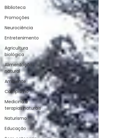
Biblioteca
Promoções
Neurociência
Entretenimento
Agricultura
biológica
Alimentação
natural
Ambiente
Campismo
Medicina e
terapias naturais
Naturismo
Educação