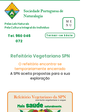
Sociedade Portuguesa de
Naturalogia
ME
Pelas Leis Naturais
NU
Pela Cultura Integral do Indivíduo
Tel.
960 046
Tornar-se Sócio
072
Refeitório Vegetariano SPN
O refeitório encontra-se
temporariamente encerrado
A SPN aceita propostas para a sua
exploração