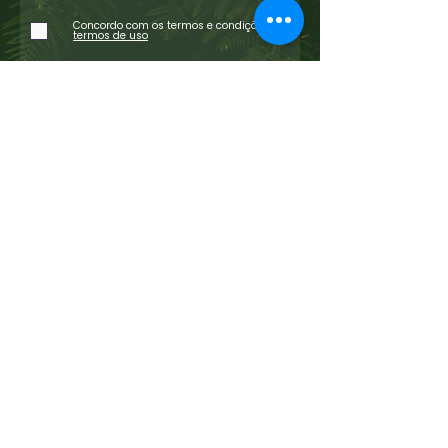
Concordo com os termos e condições
Ver
termos de uso
Links úteis
Políticas | RGPD | Termos de Utilização