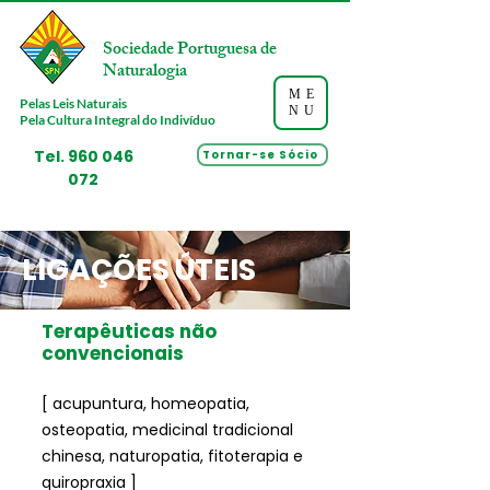
Sociedade Portuguesa de
Naturalogia
ME
Pelas Leis Naturais
NU
Pela Cultura Integral do Indivíduo
Tel.
960 046
Tornar-se Sócio
072
LIGAÇÕES ÚTEIS
Terapêuticas não
convencionais
[ acupuntura, homeopatia,
osteopatia, medicinal tradicional
chinesa, naturopatia, fitoterapia e
quiropraxia ]