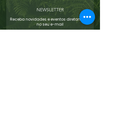
NEWSLETTER
Receba novidades e eventos diretamente
no seu e-mail
Enviar
Concordo com os termos e condições
Ver
termos de uso
Links úteis