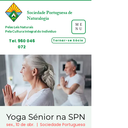
Sociedade Portuguesa de
Naturalogia
ME
Pelas Leis Naturais
NU
Pela Cultura Integral do Indivíduo
Tel.
960 046
Tornar-se Sócio
072
Yoga Sénior na SPN
sex., 10 de abr.
  |  
Sociedade Portuguesa