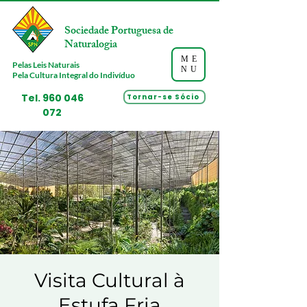
Sociedade Portuguesa de
Naturalogia
ME
Pelas Leis Naturais
NU
Pela Cultura Integral do Indivíduo
Tel.
960 046
Tornar-se Sócio
072
Visita Cultural à
Estufa Fria