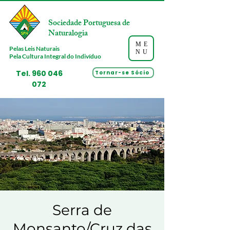
Sociedade Portuguesa de
Naturalogia
ME
Pelas Leis Naturais
NU
Pela Cultura Integral do Indivíduo
Tel.
960 046
Tornar-se Sócio
072
Serra de
Monsanto/Cruz das