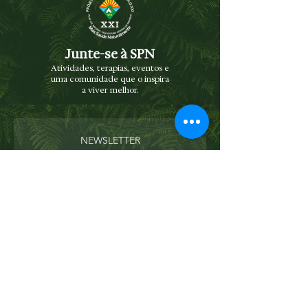
Junte-se à SPN
Atividades, terapias, eventos e
uma comunidade que o inspira
a viver melhor.
NEWSLETTER
Receba novidades e eventos diretamente
no seu e-mail
Enviar
Concordo com os termos e condições
Ver
termos de uso