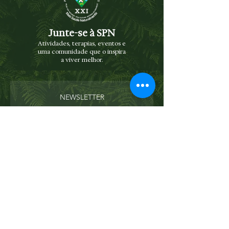
Junte-se à SPN
Atividades, terapias, eventos e
uma comunidade que o inspira
a viver melhor.
NEWSLETTER
Receba novidades e eventos diretamente
no seu e-mail
Enviar
Concordo com os termos e condições
Ver
termos de uso