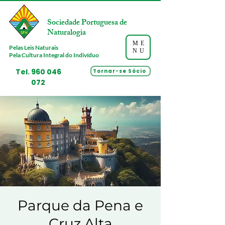
Sociedade Portuguesa de
Naturalogia
ME
Pelas Leis Naturais
NU
Pela Cultura Integral do Indivíduo
Tel.
960 046
Tornar-se Sócio
072
Parque da Pena e
Cruz Alta