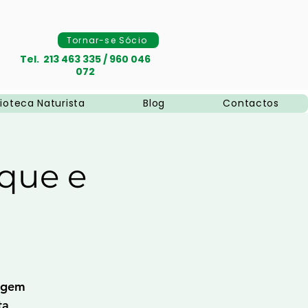
Tornar-se Sócio
Tel. 213 463 335 / 960 046
072
lioteca Naturista
Blog
Contactos
rque e
sagem
ta