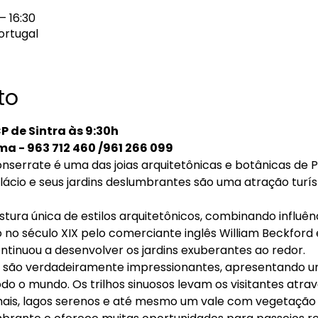
– 16:30
Portugal
to
P de Sintra às 9:30h
a - 963 712 460 /961 266 099
nserrate é uma das joias arquitetônicas e botânicas de P
alácio e seus jardins deslumbrantes são uma atração turís
tura única de estilos arquitetônicos, combinando influênci
 no século XIX pelo comerciante inglês William Beckford 
ontinuou a desenvolver os jardins exuberantes ao redor.
e são verdadeiramente impressionantes, apresentando u
odo o mundo. Os trilhos sinuosos levam os visitantes atra
mais, lagos serenos e até mesmo um vale com vegetação t