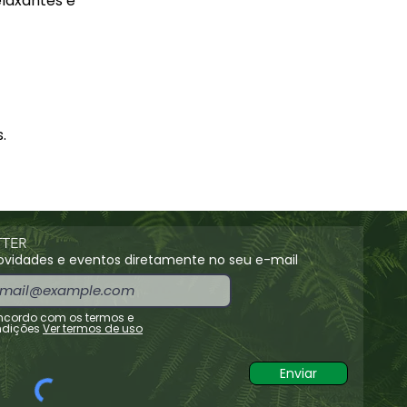
laxantes e 
.
TER
vidades e eventos diretamente no seu e-mail
cordo com os termos e
dições
Ver termos de uso
Enviar