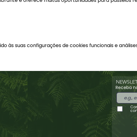
rante e oferece muitas oportunidades para passeios re
o às suas configurações de cookies funcionais e análises
NEWSLET
Receba no
Con
con