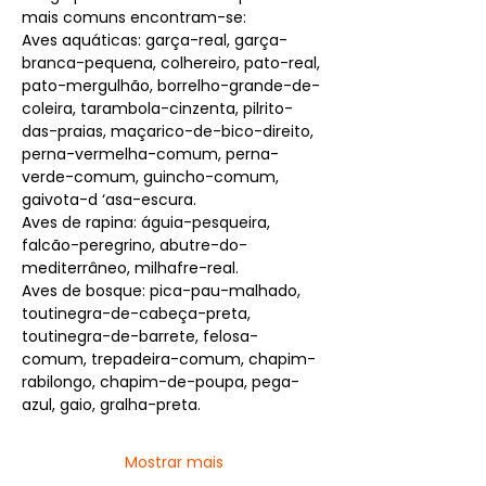
mais comuns encontram-se:
Aves aquáticas: garça-real, garça-
branca-pequena, colhereiro, pato-real, 
pato-mergulhão, borrelho-grande-de-
coleira, tarambola-cinzenta, pilrito-
das-praias, maçarico-de-bico-direito, 
perna-vermelha-comum, perna-
verde-comum, guincho-comum, 
gaivota-d ‘asa-escura.
Aves de rapina: águia-pesqueira, 
falcão-peregrino, abutre-do-
mediterrâneo, milhafre-real.
Aves de bosque: pica-pau-malhado, 
toutinegra-de-cabeça-preta, 
toutinegra-de-barrete, felosa-
comum, trepadeira-comum, chapim-
rabilongo, chapim-de-poupa, pega-
azul, gaio, gralha-preta.
Mostrar mais