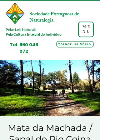
Sociedade Portuguesa de
Naturalogia
ME
Pelas Leis Naturais
NU
Pela Cultura Integral do Indivíduo
Tel.
960 046
Tornar-se Sócio
072
Mata da Machada /
Sapal do Rio Coina