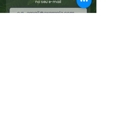
no seu e-mail
Enviar
Concordo com os termos e condições
Ver
termos de uso
Links úteis