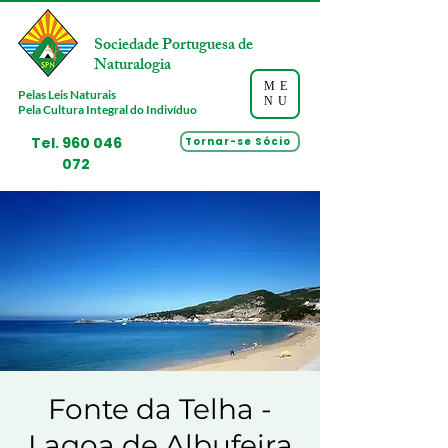
Sociedade Portuguesa de
Naturalogia
ME
Pelas Leis Naturais
NU
Pela Cultura Integral do Indivíduo
Tel.
960 046
Tornar-se Sócio
072
Fonte da Telha -
Lagoa de Albufeira