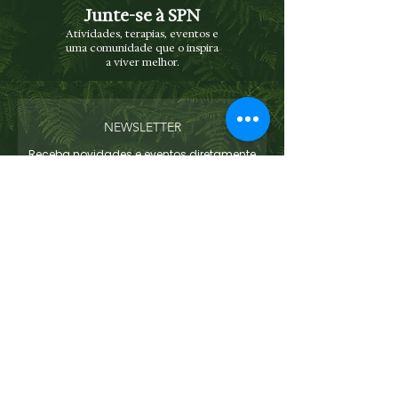
Junte-se à SPN
Atividades, terapias, eventos e
uma comunidade que o inspira
a viver melhor.
NEWSLETTER
Receba novidades e eventos diretamente
no seu e-mail
Enviar
Concordo com os termos e condições
Ver
termos de uso