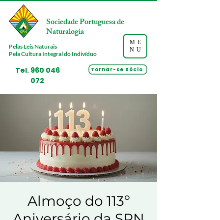
Sociedade Portuguesa de
Naturalogia
ME
Pelas Leis Naturais
NU
Pela Cultura Integral do Indivíduo
Tel.
960 046
Tornar-se Sócio
072
Almoço do 113º
Aniversário da SPN