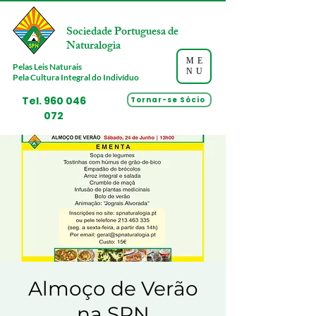
Sociedade Portuguesa de
Naturalogia
ME
Pelas Leis Naturais
NU
Pela Cultura Integral do Indivíduo
Tel.
960 046
Tornar-se Sócio
072
Almoço de Verão
na SPN