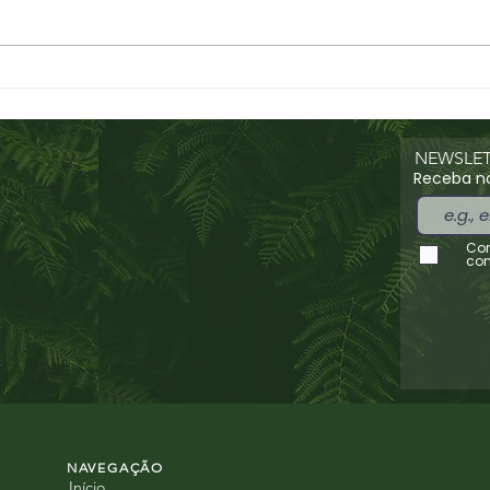
Visita Cultural ao Jardim
Pass
Botânico Tropical em 22
Comp
de março de 2026
NEWSLET
Receba no
Con
con
NAVEGAÇÃO
Início