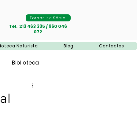
Tornar-se Sócio
Tel. 213 463 335 / 960 046
072
lioteca Naturista
Blog
Contactos
Biblioteca
al
naturais
Naturismo
pias