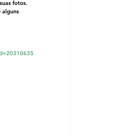
uas fotos. 
 alguns 
rid=20310635