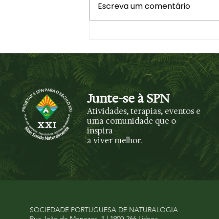
Passeio Pedestre à Lagoa
Escreva um comentário
Azul 2026
Junte-se à SPN
Atividades, terapias, eventos e
uma comunidade que o
inspira
a viver melhor.
SOCIEDADE PORTUGUESA DE NATURALOGIA
Rua João de Menezes, 1 | 1900-266 Lisboa