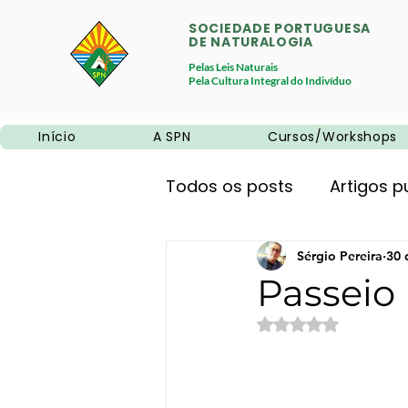
SOCIEDADE PORTUGUESA
DE NATURALOGIA
Pelas Leis Naturais
Pela Cultura Integral do Indivíduo
Início
A SPN
Cursos/Workshops
Todos os posts
Artigos p
Promoções
Sérgio Pereira
Neurociê
30 
Passeio 
Avaliado com NaN 
Alimentação natural
Educação
Sem categ