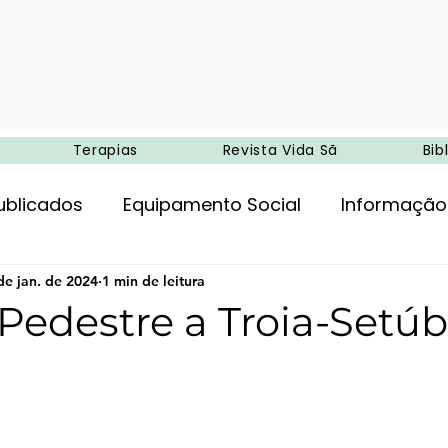
Terapias
Revista Vida Sã
Bib
ublicados
Equipamento Social
Informação
ncia
de jan. de 2024
Entretenimento
1 min de leitura
Agricultura biológica
Pedestre a Troia-Setúb
de 5 estrelas.
Ambiente
Campismo
Medicina e terapias 
oria
Alimentação
Exercício físico
Tera