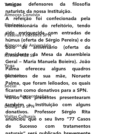
amigos defensores da filosofia 
Terapias
naturista da nossa Instituição.
Almoços Convívio
A refeição foi confecionada pela 
Fitologia
concessionária do refeitório, tendo 
sido enriquecida com entradas de 
Passeios Pedestres SPN
húmus (oferta de Sérgio Pereira) e do 
Almoços de Aniversário
bolo de aniversário (oferta da 
Presidente da Mesa da Assembleia 
Revista Vida Sã
Geral – Maria Manuela Boieiro). João 
Yoga
Palma ofereceu alguns quadros 
Obituário
pictóricos de sua mãe, Noruete 
Palma, que foram leiloados, os quais 
Social
ficaram como donativos para a SPN.
Livros - Apresentações
Vários dos presentes presentearam 
também a Instituição com alguns 
Divulgar a SPN
donativos. Professor Sérgio Rita 
Visitas Culturais
anunciou que o seu livro “77 Casos 
de Sucesso com tratamentos 
naturais“ será publicado brevemente 