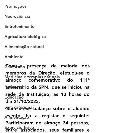
Promoções
Neurociência
Entretenimento
Agricultura biológica
Alimentação natural
Ambiente
Com a presença da maioria dos 
Campismo
membros da Direção, efetuou-se o 
Medicina e terapias naturais
almoço comemorativo do 111º 
Naturismo
aniversário da SPN, que se iniciou na 
sede da Instituição, às 13 horas do 
Educação
dia 21/10/2023.
Sem categoria
Num breve balanço sobre o aludido 
evento, há a registar o seguinte: 
Alimentação
Participaram no almoço 34 pessoas, 
Exercício físico
entre associados, seus familiares e 