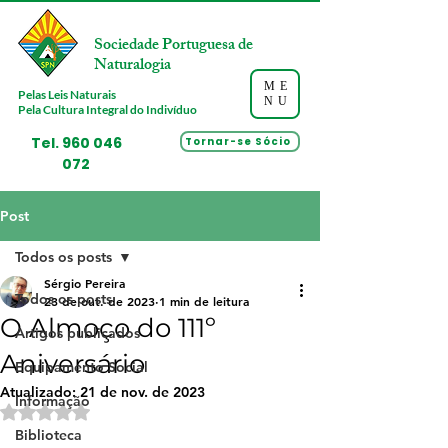
Sociedade Portuguesa de
Naturalogia
ME
Pelas Leis Naturais
NU
Pela Cultura Integral do Indivíduo
Tel.
960 046
Tornar-se Sócio
072
Post
Todos os posts
Sérgio Pereira
Todos os posts
23 de out. de 2023
1 min de leitura
O Almoço do 111º
Artigos publicados
Aniversário
Equipamento Social
Atualizado:
21 de nov. de 2023
Informação
Avaliado com NaN de 5 estrelas.
Biblioteca