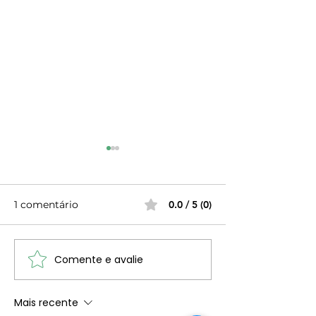
1 comentário
0.0 / 5 (0)
Almoço de Reis 2026
Comente e avalie
Retrospectiva 
Primavera
Mais recente