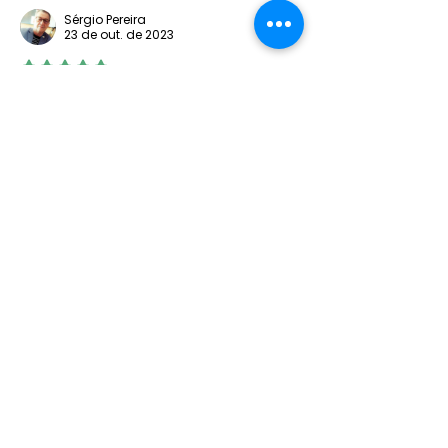
Sérgio Pereira
23 de out. de 2023
Avaliado com 5 de 5 estrelas.
Excelente convívio, parabéns à vetusta 
associação pelos seus 111 anos de 
atividade, servindo a comunidade e 
divulgando os valores naturistas!
Curtir
Junte-se à SPN
Atividades, terapias, eventos e
uma comunidade que o inspira