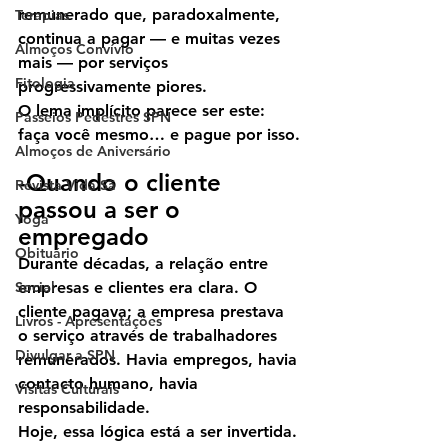
remunerado que, paradoxalmente, 
Terapias
continua a pagar — e muitas vezes 
Almoços Convívio
mais — por serviços 
Fitologia
progressivamente piores.
O lema implícito parece ser este: 
Passeios Pedestres SPN
faça você mesmo… e pague por isso.
Almoços de Aniversário
-Quando o cliente 
Revista Vida Sã
passou a ser o 
Yoga
empregado
Obituário
Durante décadas, a relação entre 
Social
empresas e clientes era clara. O 
cliente pagava; a empresa prestava 
Livros - Apresentações
o serviço através de trabalhadores 
Divulgar a SPN
remunerados. Havia empregos, havia 
contacto humano, havia 
Visitas Culturais
responsabilidade.
Hoje, essa lógica está a ser invertida.