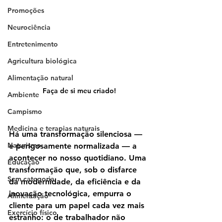
Promoções
Neurociência
Entretenimento
Agricultura biológica
Alimentação natural
Faça de si meu criado!
Ambiente
Campismo
Medicina e terapias naturais
Há uma transformação silenciosa — 
Naturismo
e perigosamente normalizada — a 
acontecer no nosso quotidiano. Uma 
Educação
transformação que, sob o disfarce 
Sem categoria
da modernidade, da eficiência e da 
inovação tecnológica, empurra o 
Alimentação
cliente para um papel cada vez mais 
Exercício físico
estranho: o de trabalhador não 