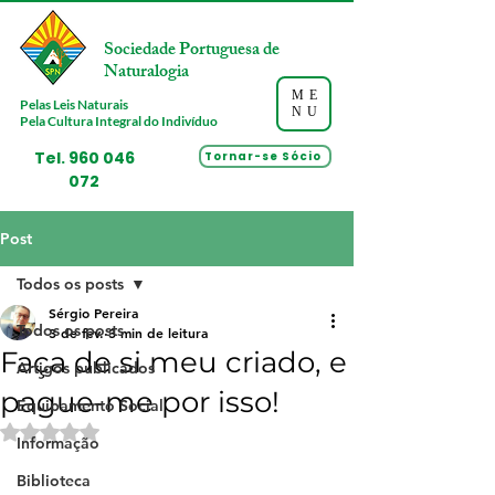
Sociedade Portuguesa de
Naturalogia
ME
Pelas Leis Naturais
NU
Pela Cultura Integral do Indivíduo
Tel.
960 046
Tornar-se Sócio
072
Post
Todos os posts
Sérgio Pereira
Todos os posts
3 de fev.
3 min de leitura
Faça de si meu criado, e
Artigos publicados
pague-me por isso!
Equipamento Social
Avaliado com NaN de 5 estrelas.
Informação
Biblioteca