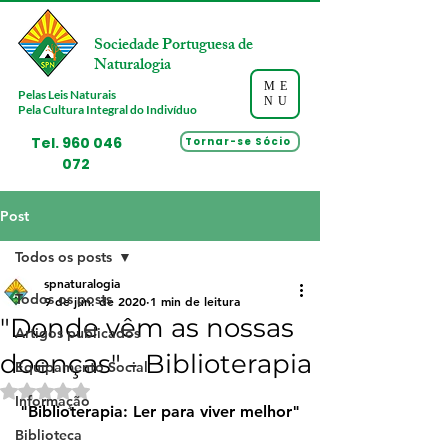
Sociedade Portuguesa de
Naturalogia
ME
Pelas Leis Naturais
NU
Pela Cultura Integral do Indivíduo
Tel.
960 046
Tornar-se Sócio
072
Post
Todos os posts
spnaturalogia
Todos os posts
9 de jun. de 2020
1 min de leitura
"Donde vêm as nossas
Artigos publicados
doenças" - Biblioterapia
Equipamento Social
Avaliado com NaN de 5 estrelas.
Informação
"Biblioterapia: Ler para viver melhor"
Biblioteca