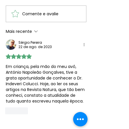
Comente e avalie
Na senda das H
| Halimione
portulacoides
Mais recente
Sérgio Pereira
22 de ago. de 2023
Avaliado com 5 de 5 estrelas.
Em criança, pela mão do meu avô, 
António Napoleão Gonçalves, tive a 
grata oportunidade de conhecer o Dr. 
Indeveri Colucci. Hoje, ao ler os seus 
artigos na Revista Natura, que tão bem 
conheci, constato a atualidade de 
tudo quanto escreveu naquela época.
Curtir