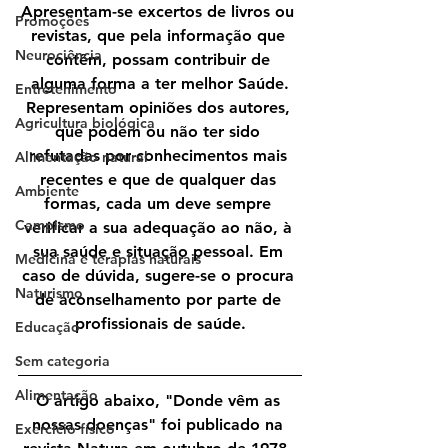
Apresentam-se excertos de livros ou 
Promoções
revistas, que pela informação que 
Neurociência
contêm, possam contribuir de 
alguma forma a ter melhor Saúde.
Entretenimento
Representam opiniões dos autores, 
Agricultura biológica
que podem ou não ter sido 
refutadas por conhecimentos mais 
Alimentação natural
recentes e que de qualquer das 
Ambiente
formas, cada um deve sempre 
Campismo
verificar a sua adequação ao não, à 
sua saúde e situação pessoal. Em 
Medicina e terapias naturais
caso de dúvida, sugere-se o procura 
Naturismo
de aconselhamento por parte de 
profissionais de saúde.
Educação
Sem categoria
Alimentação
O artigo abaixo, "Donde vêm as 
nossas doenças" foi publicado na 
Exercício físico