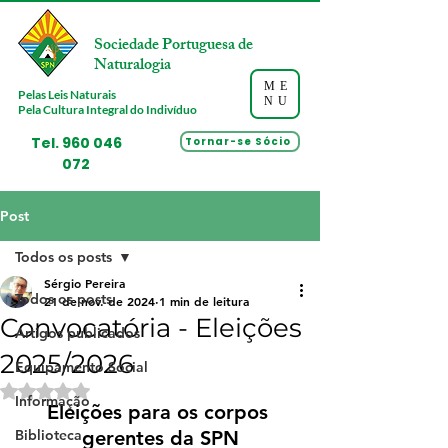
Sociedade Portuguesa de
Naturalogia
ME
Pelas Leis Naturais
NU
Pela Cultura Integral do Indivíduo
Tel.
960 046
Tornar-se Sócio
072
Post
Todos os posts
Sérgio Pereira
Todos os posts
21 de nov. de 2024
1 min de leitura
Convocatória - Eleições
Artigos publicados
2025/2026
Equipamento Social
Avaliado com NaN de 5 estrelas.
Informação
Eleições para os corpos 
Biblioteca
gerentes da SPN