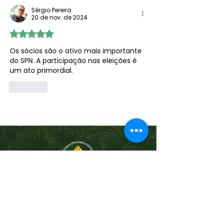
Sérgio Pereira
20 de nov. de 2024
Avaliado com 5 de 5 estrelas.
Os sócios são o ativo mais importante 
do SPN. A participação nas eleições é 
um ato primordial.
Curtir
Junte-se à SPN
Atividades, terapias, eventos e
uma comunidade que o inspira
a viver melhor.