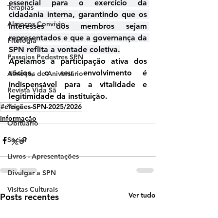
essencial para o exercício da 
Terapias
cidadania interna, garantindo que os 
Almoços Convívio
interesses dos membros sejam 
representados e que a governança da 
Fitologia
SPN reflita a vontade coletiva.
Passeios Pedestres SPN
Apelamos à participação ativa dos 
sócios, o seu envolvimento é 
Almoços de Aniversário
indispensável para a vitalidade e 
Revista Vida Sã
legitimidade da instituição.
Yoga
#eleições-SPN-2025/2026
Informação
Obituário
Social
Livros - Apresentações
Divulgar a SPN
Visitas Culturais
Ver tudo
Posts recentes