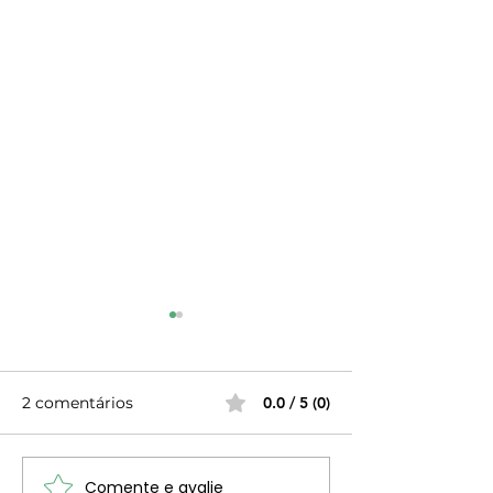
APELO AOS S
O FUTURO DA SP
será demais rele
2 comentários
0.0 / 5 (0)
a SPN pertence
exclusivamente a
seus associados 
Comente e avalie
Eleições para os