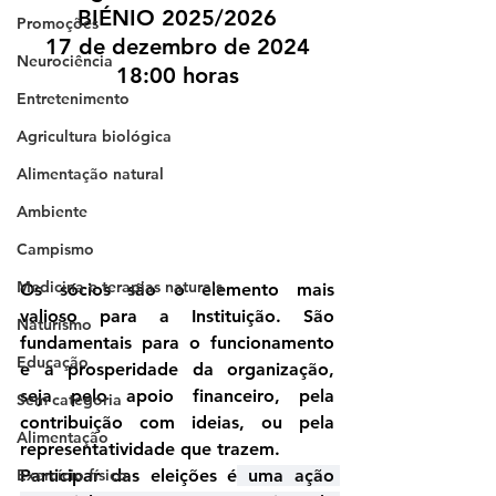
BIÉNIO 2025/2026
Promoções
17 de dezembro de 2024
Neurociência
18:00 horas
Entretenimento
Agricultura biológica
Alimentação natural
Ambiente
Campismo
Medicina e terapias naturais
Os sócios são o elemento mais 
valioso para a Instituição. São 
Naturismo
fundamentais para o funcionamento 
Educação
e a prosperidade da organização, 
seja pelo apoio financeiro, pela 
Sem categoria
contribuição com ideias, ou pela 
Alimentação
representatividade que trazem.
Exercício físico
Participar das eleições é
 uma ação 