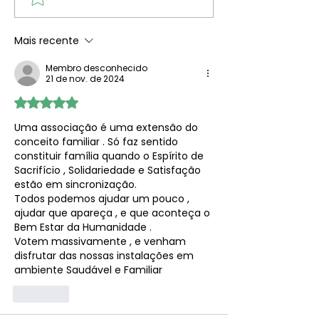
quotas em dia. O
Corpos Sociais
membros...
Mais recente
Membro desconhecido
21 de nov. de 2024
Avaliado com 5 de 5 estrelas.
Uma associação é uma extensão do 
conceito familiar . Só faz sentido 
constituir família quando o Espírito de 
Sacrifício , Solidariedade e Satisfação 
estão em sincronização.
Todos podemos ajudar um pouco , 
ajudar que apareça , e que aconteça o 
Bem Estar da Humanidade .
Votem massivamente , e venham 
disfrutar das nossas instalações em 
ambiente Saudável e Familiar 
Curtir