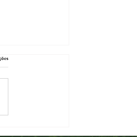
las.
ções
oespectiva dos
eios Pedestres de
3