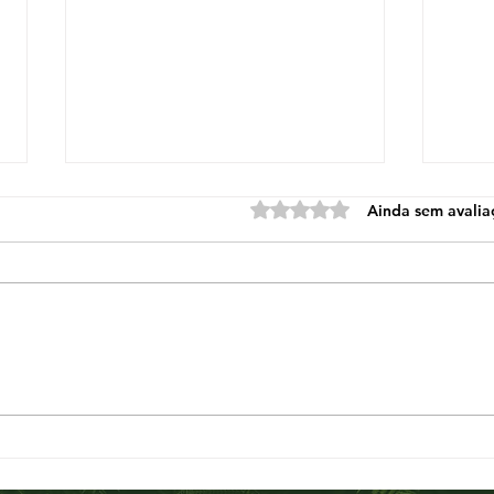
Avaliado com 0 de 5 estre
Ainda sem avalia
Retroespetiva do Passeio
Retr
Pedestre a Monsanto
Pass
202