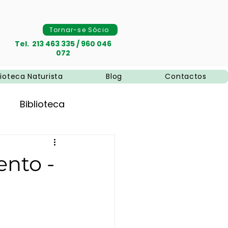
Tornar-se Sócio
Tel. 213 463 335 / 960 046
072
lioteca Naturista
Blog
Contactos
Biblioteca
nto -
naturais
Naturismo
pias