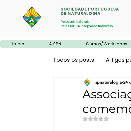
SOCIEDADE PORTUGUESA
DE NATURALOGIA
Pelas Leis Naturais
Pela Cultura Integral do Indivíduo
Início
A SPN
Cursos/Workshops
Todos os posts
Artigos p
Promoções
spnaturalogia
Neurociê
24 d
Associa
comemor
Alimentação natural
Avaliado com NaN 
Educação
Sem categ