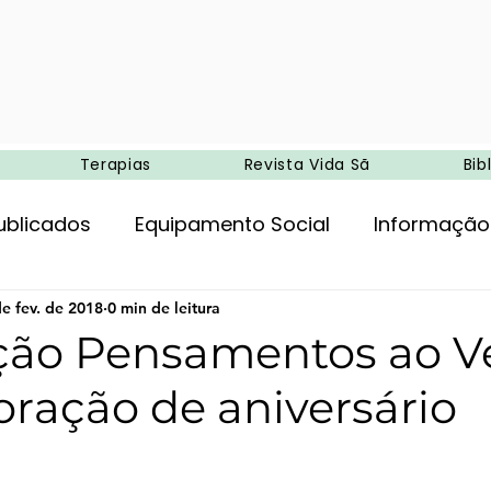
Terapias
Revista Vida Sã
Bib
ublicados
Equipamento Social
Informação
ncia
e fev. de 2018
Entretenimento
0 min de leitura
Agricultura biológica
ção Pensamentos ao Ve
ação de aniversário
Ambiente
Campismo
Medicina e terapias 
de 5 estrelas.
oria
Alimentação
Exercício físico
Tera