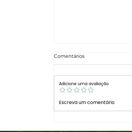
Comentários
Adicione uma avaliação
Cuide do Seu Cérebro: 5
Escreva um comentário
hábitos para o manter
jovem