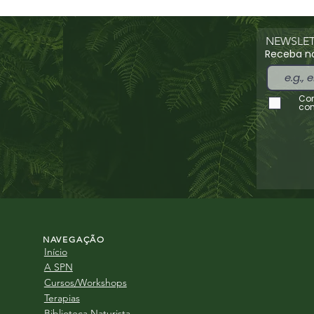
NEWSLET
Receba no
Con
con
NAVEGAÇÃO
Início
A SPN
Cursos/Workshops
Terapias
Biblioteca Naturista