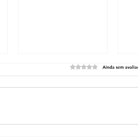
Avaliado com 0 de 5 estre
Ainda sem avalia
Cuide do Seu Cérebro: 5
A S
hábitos para o manter
– Ve
jovem