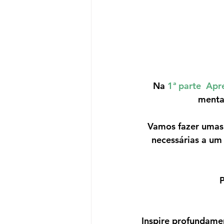
Na 
1ª parte  Ap
menta
Vamos fazer umas r
necessárias a um 
P
Inspire profundame