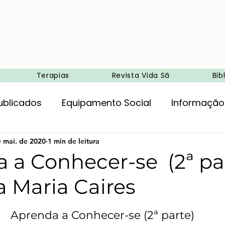
Terapias
Revista Vida Sã
Bib
ublicados
Equipamento Social
Informação
ncia
e mai. de 2020
Entretenimento
1 min de leitura
Agricultura biológica
 a Conhecer-se (2ª par
a Maria Caires
Ambiente
Campismo
Medicina e terapias 
de 5 estrelas.
Aprenda a Conhecer-se (2ª parte)
oria
Alimentação
Exercício físico
Tera