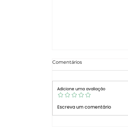
Comentários
Adicione uma avaliação
Visita Cultural aos Jardins
Escreva um comentário
Gulbenkian: Natureza,
Conhecimento e Convívio