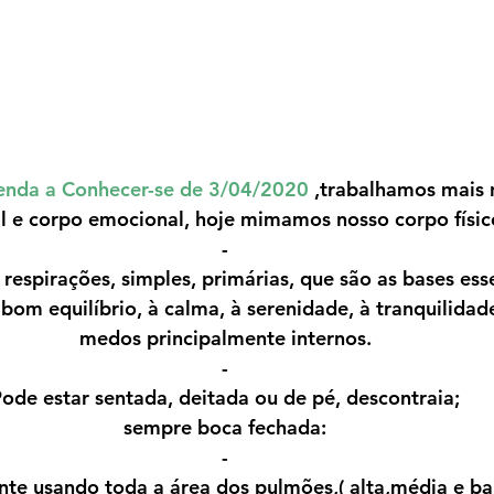
renda a Conhecer-se de 3/04/2020
 ,trabalhamos mais 
l e corpo emocional, hoje mimamos nosso corpo físic
-
espirações, simples, primárias, que são as bases ess
bom equilíbrio, à calma, à serenidade, à tranquilidad
medos principalmente internos.
-
ode estar sentada, deitada ou de pé, descontraia;
sempre boca fechada:
-
nte usando toda a área dos pulmões,( alta,média e b