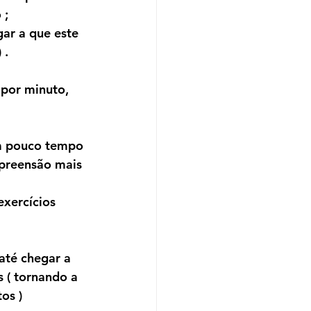
 ;
ar a que este 
 .
 por minuto, 
em pouco tempo 
mpreensão mais 
xercícios 
até chegar a 
( tornando a 
os )