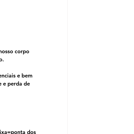
nosso corpo 
o.
enciais e bem 
e e perda de 
aixa=ponta dos 