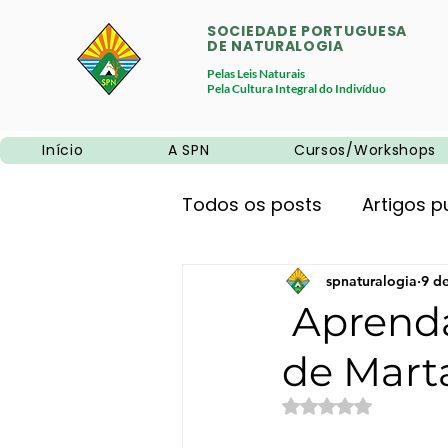
SOCIEDADE PORTUGUESA
DE NATURALOGIA
Pelas Leis Naturais
Pela Cultura Integral do Indivíduo
Início
A SPN
Cursos/Workshops
Todos os posts
Artigos p
Promoções
spnaturalogia
Neurociê
9 d
Aprenda
de Mart
Alimentação natural
Avaliado com NaN 
Educação
Sem categ