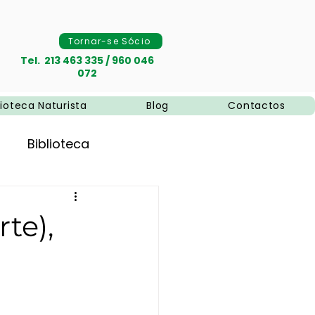
Tornar-se Sócio
Tel. 213 463 335 / 960 046
072
lioteca Naturista
Blog
Contactos
Biblioteca
te),
naturais
Naturismo
pias