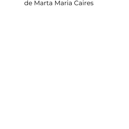
de Marta Maria Caires
tologia
Passeios Pedestres SPN
Almoços de
Obituário
Social
Livros - Apresentaçõ