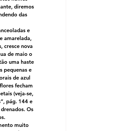
nante, diremos 
ndendo das 
anceoladas e 
e amarelada, 
, cresce nova 
lua de maio o 
ntão uma haste 
is pequenas e 
orais de azul 
 flores fecham 
ais (veja-se, 
”, pág. 144 e 
m drenados. Os 
os.
mento muito 