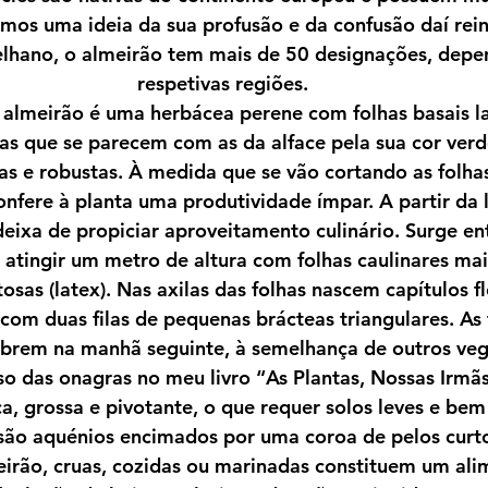
rmos uma ideia da sua profusão e da confusão daí rei
elhano, o almeirão tem mais de 50 designações, depe
respetivas regiões.
 almeirão é uma herbácea perene com folhas basais l
s que se parecem com as da alface pela sua cor verd
as e robustas. À medida que se vão cortando as folhas
nfere à planta uma produtividade ímpar. A partir da 
deixa de propiciar aproveitamento culinário. Surge e
 atingir um metro de altura com folhas caulinares ma
tosas (latex). Nas axilas das folhas nascem capítulos fl
, com duas filas de pequenas brácteas triangulares. As
abrem na manhã seguinte, à semelhança de outros veget
o das onagras no meu livro “As Plantas, Nossas Irmãs
ca, grossa e pivotante, o que requer solos leves e be
 são aquénios encimados por uma coroa de pelos curt
eirão, cruas, cozidas ou marinadas constituem um ali