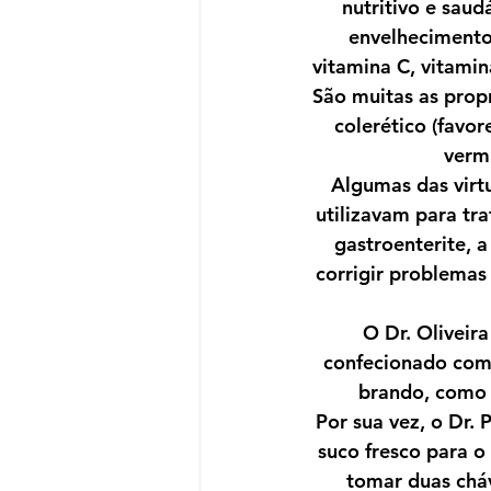
nutritivo e saud
envelhecimento.
vitamina C, vitamin
São muitas as prop
colerético (favor
vermí
Algumas das virt
utilizavam para tr
gastroenterite, a
corrigir problemas 
O Dr. Oliveir
confecionado com 
brando, como 
Por sua vez, o Dr.
suco fresco para o 
tomar duas cháv