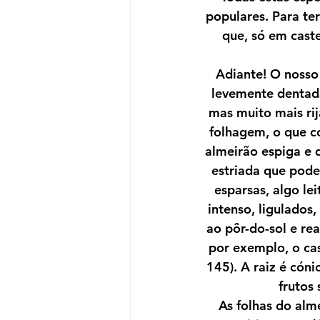
populares. Para te
que, só em cast
Adiante! O nosso
levemente dentada
mas muito mais rij
folhagem, o que co
almeirão espiga e 
estriada que pode
esparsas, algo lei
intenso, ligulados
ao pôr-do-sol e re
por exemplo, o cas
145). A raiz é cóni
frutos
As folhas do alm