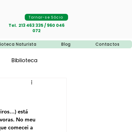
Tornar-se Sócio
Tel. 213 463 335 / 960 046
072
lioteca Naturista
Blog
Contactos
Biblioteca
naturais
Naturismo
iros…) está 
ívoras. No meu 
que comecei a 
pias