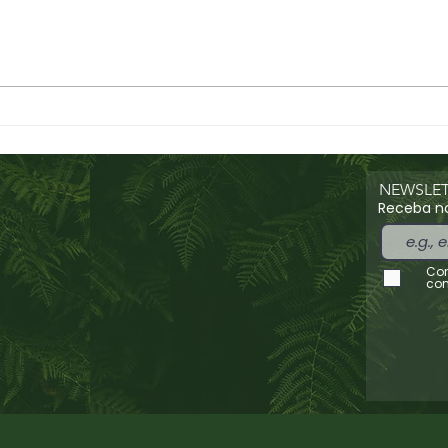
MALAGUETA, por Miguel
Lant
Boieiro
Boie
NEWSLET
Receba no
Con
con