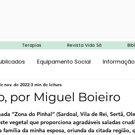
Terapias
Revista Vida Sã
Bib
ublicados
Equipamento Social
Informação
ncia
de nov. de 2022
Entretenimento
3 min de leitura
Agricultura biológica
, por Miguel Boieiro
de 5 estrelas.
Ambiente
Campismo
Medicina e terapias 
a “Zona do Pinhal” (Sardoal, Vila de Rei, Sertã, Ole
ste vegetal que proporciona agradáveis saladas crud
da família da minha esposa, oriunda da citada região, 
oria
Alimentação
Exercício físico
Tera