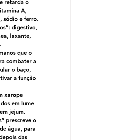
e retarda o 
itamina A, 
 sódio e ferro.
s”: digestivo, 
ea, laxante, 
.
omanos que o 
ara combater a 
ular o baço, 
tivar a função 
m xarope 
vidos em lume 
 em jejum.
” prescreve o 
 de água, para 
depois das 