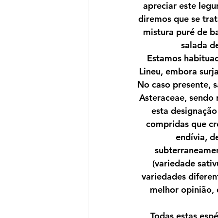
apreciar este legu
diremos que se trat
mistura puré de ba
Almoços Convívio
Fi
salada d
Estamos habituado
Lineu, embora surj
Revista Vida Sã
Yoga
No caso presente, s
Asteraceae, sendo 
esta designação
Visitas Culturais
compridas que cre
endívia, d
subterraneament
(variedade sativ
variedades diferen
melhor opinião, 
Todas estas esp