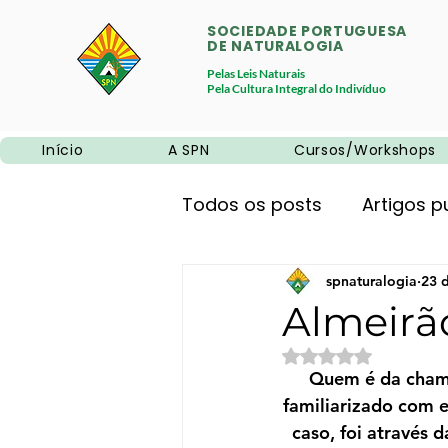
SOCIEDADE PORTUGUESA
DE NATURALOGIA
Pelas Leis Naturais
Pela Cultura Integral do Indivíduo
Início
A SPN
Cursos/Workshops
Todos os posts
Artigos p
Promoções
spnaturalogia
Neurociê
23 
Almeirão
Avaliado com NaN 
Alimentação natural
Quem é da chamad
familiarizado com e
caso, foi através 
Educação
Sem categ