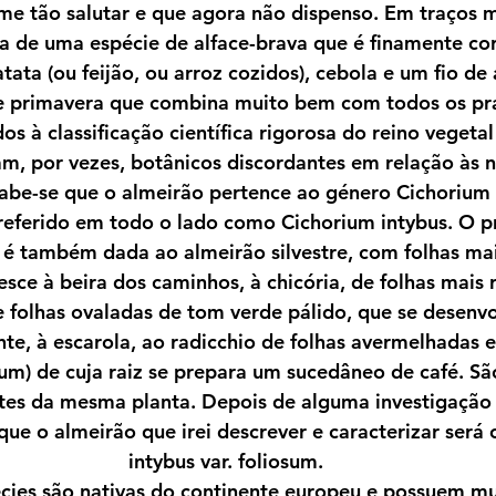
me tão salutar e que agora não dispenso. Em traços m
a de uma espécie de alface-brava que é finamente cor
tata (ou feijão, ou arroz cozidos), cebola e um fio de 
tologia
Passeios Pedestres SPN
Almoços de
e primavera que combina muito bem com todos os pr
s à classificação científica rigorosa do reino vegetal 
am, por vezes, botânicos discordantes em relação às 
Obituário
Social
Livros - Apresentaçõ
abe-se que o almeirão pertence ao género Cichorium e
referido em todo o lado como Cichorium intybus. O p
 é também dada ao almeirão silvestre, com folhas mai
sce à beira dos caminhos, à chicória, de folhas mais r
e folhas ovaladas de tom verde pálido, que se desenv
e, à escarola, ao radicchio de folhas avermelhadas e 
um) de cuja raiz se prepara um sucedâneo de café. São
tes da mesma planta. Depois de alguma investigação c
que o almeirão que irei descrever e caracterizar será 
intybus var. foliosum.
écies são nativas do continente europeu e possuem m