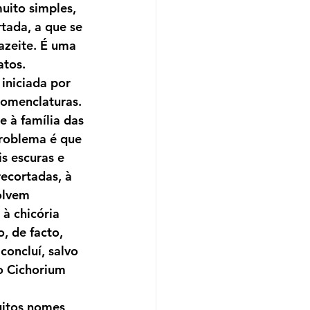
uito simples, 
tada, a que se 
azeite. É uma 
 Aniversário
atos.
iniciada por 
nomenclaturas. 
es
Divulgar a SPN
 à família das 
roblema é que 
s escuras e 
ecortadas, à 
olvem 
à chicória 
, de facto, 
oncluí, salvo 
o Cichorium 
uitos nomes 