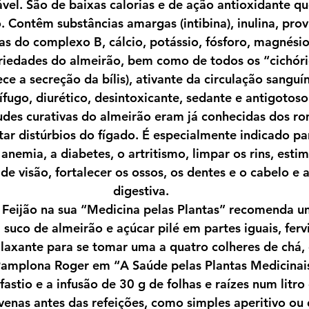
ável. São de baixas calorias e de ação antioxidante qu
 Contêm substâncias amargas (intibina), inulina, prov
as do complexo B, cálcio, potássio, fósforo, magnésio,
riedades do almeirão, bem como de todos os “cichório
ece a secreção da bílis), ativante da circulação sanguín
fugo, diurético, desintoxicante, sedante e antigotoso
udes curativas do almeirão eram já conhecidas dos r
atar distúrbios do fígado. É especialmente indicado p
 anemia, a diabetes, o artritismo, limpar os rins, estim
de visão, fortalecer os ossos, os dentes e o cabelo e a
digestiva.
a Feijão na sua “Medicina pelas Plantas” recomenda u
suco de almeirão e açúcar pilé em partes iguais, fer
laxante para se tomar uma a quatro colheres de chá,
 Pamplona Roger em “A Saúde pelas Plantas Medicinais
fastio e a infusão de 30 g de folhas e raízes num litro
enas antes das refeições, como simples aperitivo ou 