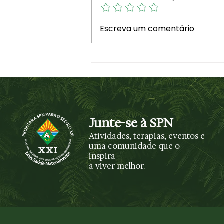
Visão e Missão da
Escreva um comentário
Federação Naturista
Internacional
Junte-se à SPN
Atividades, terapias, eventos e
uma comunidade que o
inspira
a viver melhor.