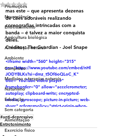
Avaliado com NaN de 5 estrelas.
Promoções
mas este – que apresenta dezenas 
Neurociência
de cães adoráveis ​​realizando 
coreografias intrincadas com a 
Entretenimento
banda – é talvez a maior conquista 
Agricultura biológica
deles.
Créditos: The Guardian - Joel Snape
Alimentação natural
Ambiente
<iframe width="560" height="315" 
src="https://www.youtube.com/embed/nHl
Campismo
JODYBLKs?si=dmz_t5Of6oQLoC_K" 
Medicina e terapias naturais
title="YouTube video player" 
frameborder="0" allow="accelerometer; 
Naturismo
autoplay; clipboard-write; encrypted-
Educação
media; gyroscope; picture-in-picture; web-
share" referrerpolicy="strict-origin-when-
Sem categoria
cross-origin" allowfullscreen></iframe>
#anti-depressivo
Alimentação
Entretenimento
Exercício físico