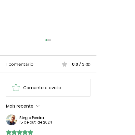
1 comentário
0.0 / 5 (0)
Comente e avalie
Miguel Boieiro -
Na senda das H
Coletânea de 12 Textos
| Halimione
Imperdíveis -
portulacoides
Mais recente
Fitoterapia
Sérgio Pereira
15 de out. de 2024
Avaliado com 5 de 5 estrelas.