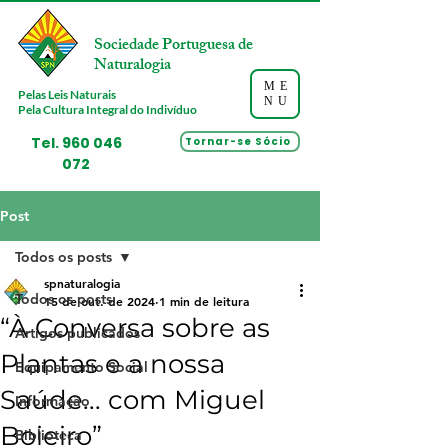
Sociedade Portuguesa de
Naturalogia
ME
Pelas Leis Naturais
NU
Pela Cultura Integral do Indivíduo
Tel.
960 046
Tornar-se Sócio
072
Post
Todos os posts
spnaturalogia
Todos os posts
15 de out. de 2024
1 min de leitura
“À Conversa sobre as
Artigos publicados
Plantas e a nossa
Equipamento Social
Saúde... com Miguel
Informação
Boieiro”
Biblioteca