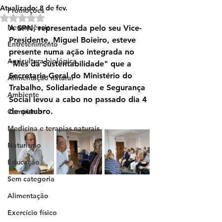
Atualizado:
8 de fev.
Promoções
Avaliado com NaN de 5 estrelas.
Neurociência
A SPN, representada pelo seu Vice-
Presidente, Miguel Boieiro, esteve 
Entretenimento
presente numa ação integrada no 
Agricultura biológica
"Mês da Sustentabilidade" que a 
Secretaria-Geral do Ministério do 
Alimentação natural
Trabalho, Solidariedade e Segurança 
Ambiente
Social levou a cabo no passado dia 4 
de outubro.
Campismo
Medicina e terapias naturais
Naturismo
Educação
Sem categoria
Alimentação
Exercício físico