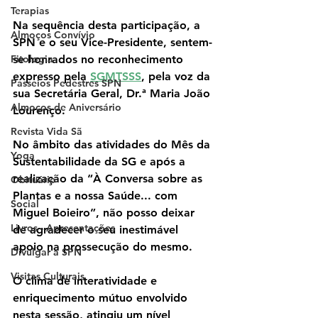
Terapias
Na sequência desta participação, a 
Almoços Convívio
SPN e o seu Vice-Presidente, sentem-
Fitologia
se honrados no reconhecimento 
expresso pela 
SGMTSSS
, pela voz da 
Passeios Pedestres SPN
sua Secretária Geral, Dr.ª Maria João 
Almoços de Aniversário
Lourenço.
Revista Vida Sã
No âmbito das atividades do Mês da 
Yoga
Sustentabilidade da SG e após a 
realização da “À Conversa sobre as 
Obituário
Plantas e a nossa Saúde... com 
Social
Miguel Boieiro”, não posso deixar 
Livros - Apresentações
de agradecer o seu inestimável 
apoio na prossecução do mesmo.
Divulgar a SPN
Visitas Culturais
O clima de interatividade e 
enriquecimento mútuo envolvido 
nesta sessão, atingiu um nível 