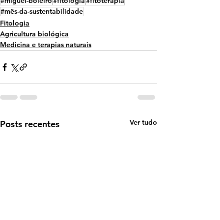
#miguel-boieiro
#fitologia
#fitoterapia
#mês-da-sustentabilidade
Fitologia
Agricultura biológica
Medicina e terapias naturais
Ver tudo
Posts recentes