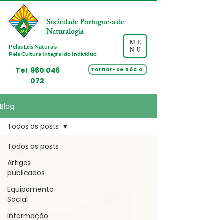
Sociedade Portuguesa de
Naturalogia
ME
Pelas Leis Naturais
NU
Pela Cultura Integral do Indivíduo
Tel.
960 046
Tornar-se Sócio
072
Blog
Todos os posts
Todos os posts
Artigos
publicados
Equipamento
Social
Informação