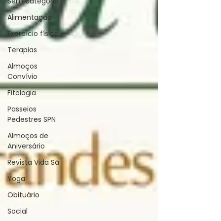
Sem categoria
Alimentação
Exercício físico
Terapias
Almoços
Convívio
Fitologia
Passeios
Pedestres SPN
Almoços de
Aniversário
Revista Vida Sã
Yoga
Obituário
Social