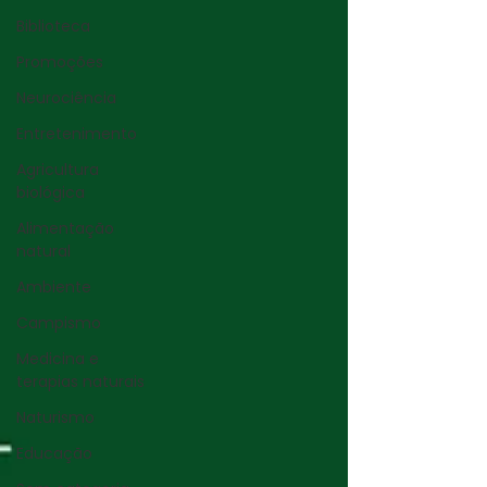
Biblioteca
Promoções
Neurociência
Entretenimento
Agricultura
biológica
Alimentação
natural
Ambiente
Campismo
Medicina e
terapias naturais
Naturismo
Educação