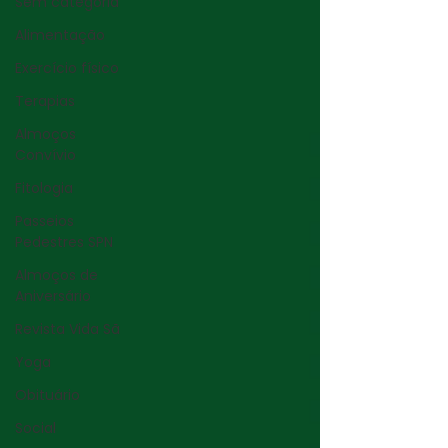
Sem categoria
Alimentação
Exercício físico
Terapias
Almoços
Convívio
Fitologia
Passeios
Pedestres SPN
Almoços de
Aniversário
Revista Vida Sã
Yoga
Obituário
Social