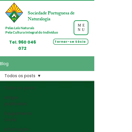
Sociedade Portuguesa de
Naturalogia
ME
Pelas Leis Naturais
NU
Pela Cultura Integral do Indivíduo
Tel.
960 046
Tornar-se Sócio
072
Blog
Todos os posts
Todos os posts
Artigos
publicados
Equipamento
Social
Informação