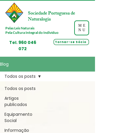
Sociedade Portuguesa de
Naturalogia
ME
Pelas Leis Naturais
NU
Pela Cultura Integral do Indivíduo
Tel.
960 046
Tornar-se Sócio
072
Blog
Todos os posts
Todos os posts
Artigos
publicados
Equipamento
Social
Informação