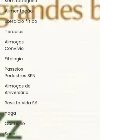
Sem categoria
Alimentação
Exercício físico
Terapias
Almoços
Convívio
Fitologia
Passeios
Pedestres SPN
Almoços de
Aniversário
Revista Vida Sã
Yoga
Obituário
Social