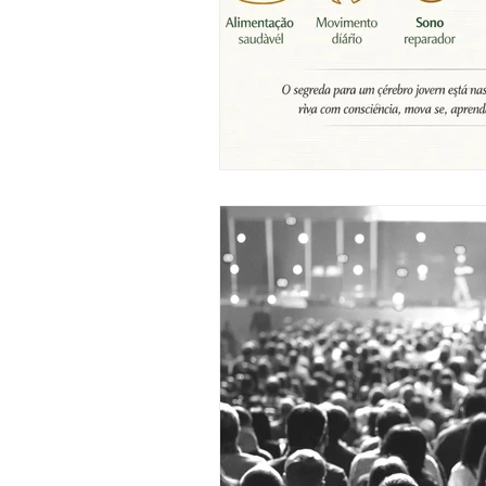
Almoços Convívio
Fi
Revista Vida Sã
Yoga
Visitas Culturais