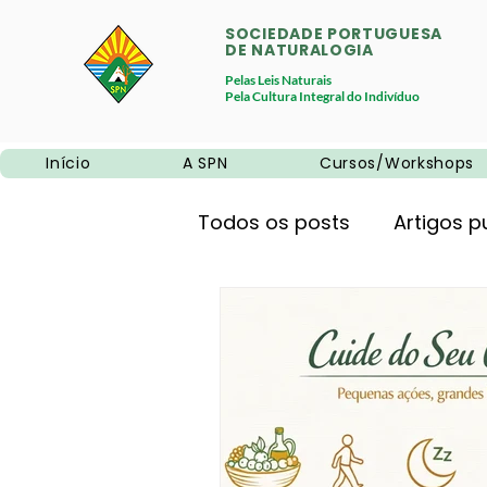
SOCIEDADE PORTUGUESA
DE NATURALOGIA
Pelas Leis Naturais
Pela Cultura Integral do Indivíduo
Início
A SPN
Cursos/Workshops
Todos os posts
Artigos p
Promoções
Neurociê
Alimentação natural
Educação
Sem categ