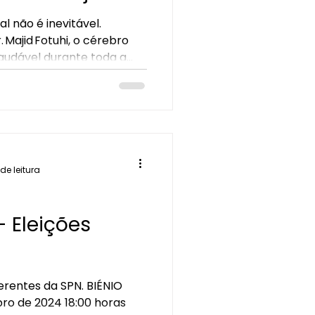
 não é inevitável.
 Majid Fotuhi, o cérebro
 Aniversário
audável durante toda a
 simples e consistentes .
es
Divulgar a SPN
 de leitura
 Eleições
erentes da SPN. BIÉNIO
2025/2026 - 17 de dezembro de 2024 18:00 horas