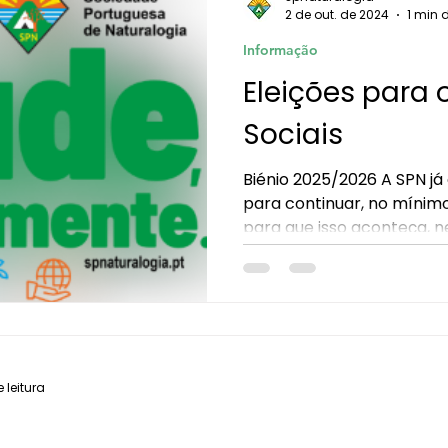
2 de out. de 2024
1 min d
Informação
Eleições para 
Sociais
Biénio 2025/2026 A SPN já 
para continuar, no mínimo
para que isso aconteça, ne
 leitura