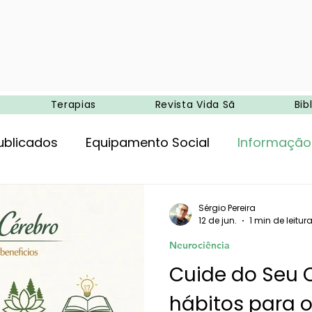
Terapias
Revista Vida Sã
Bib
ublicados
Equipamento Social
Informação
ncia
Entretenimento
Agricultura biológica
Sérgio Pereira
12 de jun.
1 min de leitur
Neurociência
Ambiente
Campismo
Medicina e terapias 
Cuide do Seu C
hábitos para 
oria
Alimentação
Exercício físico
Tera