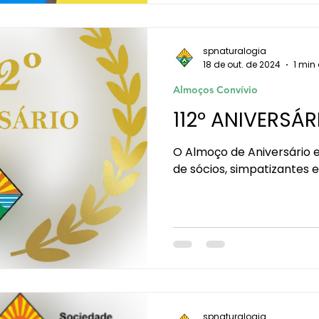
spnaturalogia
18 de out. de 2024
1 min 
Almoços Convívio
112º ANIVERSÁ
O Almoço de Aniversário e
de sócios, simpatizantes 
spnaturalogia