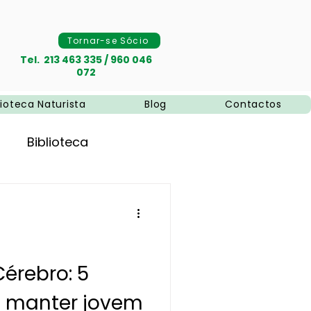
Tornar-se Sócio
Tel. 213 463 335 / 960 046
072
lioteca Naturista
Blog
Contactos
Biblioteca
a
naturais
Naturismo
érebro: 5
o manter jovem
pias