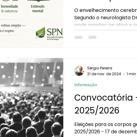
O envelhecimento cerebral
Segundo o neurologista Dr.
tologia
Passeios Pedestres SPN
Almoços de
pode manter-se ativo e s
vida se adotarmos rotinas
Obituário
Social
Livros - Apresentaçõ
Sérgio Pereira
21 de nov. de 2024
1 min
Informação
Convocatória -
2025/2026
Eleições para os corpos g