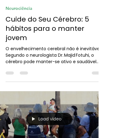
Sérgio Pereira
12 de jun.
1 min de leitura
Neurociência
Cuide do Seu Cérebro: 5
hábitos para o manter
jovem
O envelhecimento cerebral não é inevitável.
Segundo o neurologista Dr. Majid Fotuhi, o
cérebro pode manter-se ativo e saudável
durante toda a vida se adotarmos rotinas
simples e consistentes .
Load video