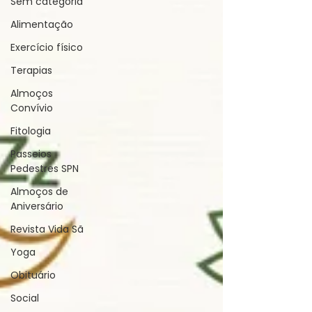
Sem categoria
Alimentação
Exercício físico
Terapias
Almoços
Convívio
Fitologia
Passeios
Pedestres SPN
Almoços de
Aniversário
Revista Vida Sã
Yoga
Obituário
Social