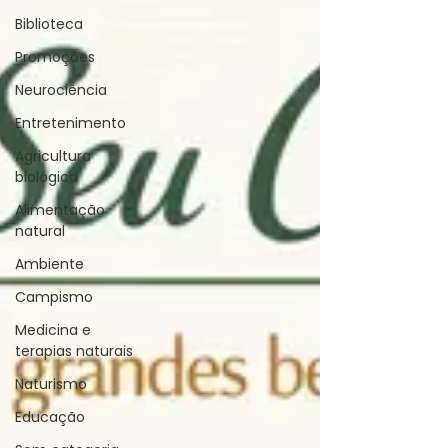
Biblioteca
Promoções
Neurociência
Entretenimento
Agricultura
biológica
Alimentação
natural
Ambiente
Campismo
Medicina e
terapias naturais
Naturismo
Educação