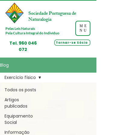
Sociedade Portuguesa de
Naturalogia
ME
Pelas Leis Naturais
NU
Pela Cultura Integral do Indivíduo
Tel.
960 046
Tornar-se Sócio
072
Blog
Exercício físico
Todos os posts
Artigos
publicados
Equipamento
Social
Informação